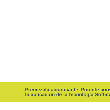
info@higienizo.com
+34 916 10 08 61
Premezcla acidificante. Potente cons
la aplicación de la tecnología Softa