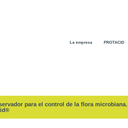
La empresa
PROTACID
ervador para el control de la flora microbiana.
cid®