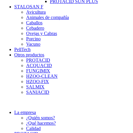
PROTACID SUN PLUS
STALOSAN F
Avicultura
Animales de compañía
Caballos
Cebadero
Ovejas y Cabras
Porcino
Vacuno
PellTech
Otros productos
PROTACID
ACQUACID
FUNGIMIX
HZOO-CLEAN
HZOO-FIX
SALMIX
SANIACID
La empresa
¿Quién somos?
¿Qué hacemos?
Calidad