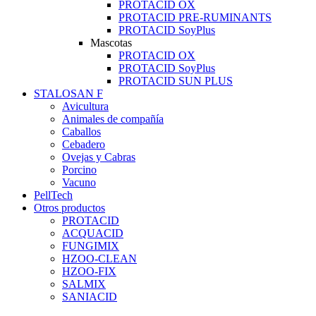
PROTACID OX
PROTACID PRE-RUMINANTS
PROTACID SoyPlus
Mascotas
PROTACID OX
PROTACID SoyPlus
PROTACID SUN PLUS
STALOSAN F
Avicultura
Animales de compañía
Caballos
Cebadero
Ovejas y Cabras
Porcino
Vacuno
PellTech
Otros productos
PROTACID
ACQUACID
FUNGIMIX
HZOO-CLEAN
HZOO-FIX
SALMIX
SANIACID