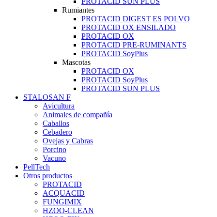
PROTACID SUN PLUS
Rumiantes
PROTACID DIGEST ES POLVO
PROTACID OX ENSILADO
PROTACID OX
PROTACID PRE-RUMINANTS
PROTACID SoyPlus
Mascotas
PROTACID OX
PROTACID SoyPlus
PROTACID SUN PLUS
STALOSAN F
Avicultura
Animales de compañía
Caballos
Cebadero
Ovejas y Cabras
Porcino
Vacuno
PellTech
Otros productos
PROTACID
ACQUACID
FUNGIMIX
HZOO-CLEAN