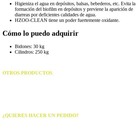
Higieniza el agua en depósitos, balsas, bebederos, etc. Evita la
formación del biofilm en depósitos y previene la aparición de
diarreas por deficientes calidades de agua.
HZOO-CLEAN tiene un poder fuertemente oxidante.
Cómo lo puedo adquirir
Bidones: 30 kg
Cilindros: 250 kg
OTROS PRODUCTOS
¿NECESITAS MÁS INFORMACIÓN?
¿QUIERES HACER UN PEDIDO?
Puedes enviar un correo a info@higienizo.com o llámanos +34 916
10 08 61