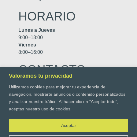
HORARIO
Lunes a Jueves
9:00–18:00
Viernes
8:00–16:00
CONTACTO
Valoramos tu privacidad
Telf.
916 10 08 61
Utilizamos cookies para mejorar tu experiencia de
navegación, mostrarte anuncios o contenido personalizados
info@higienizo.com
y analizar nuestro tráfico. Al hacer clic en "Aceptar todo",
C/Galileo y Galilei, 118, Arroyomolinos,
aceptas nuestro uso de cookies.
28939, Madrid
Aceptar