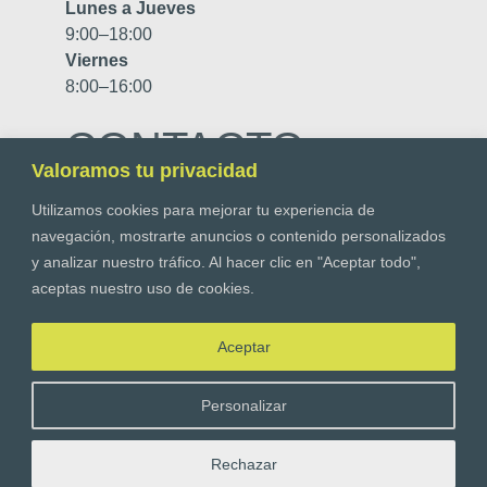
Lunes a Jueves
9:00–18:00
Viernes
8:00–16:00
CONTACTO
Valoramos tu privacidad
Telf.
916 10 08 61
Utilizamos cookies para mejorar tu experiencia de
navegación, mostrarte anuncios o contenido personalizados
info@higienizo.com
y analizar nuestro tráfico. Al hacer clic en "Aceptar todo",
C/Galileo y Galilei, 118, Arroyomolinos,
aceptas nuestro uso de cookies.
28939, Madrid
Aceptar
Personalizar
Rechazar
HIGIENIZO 2025